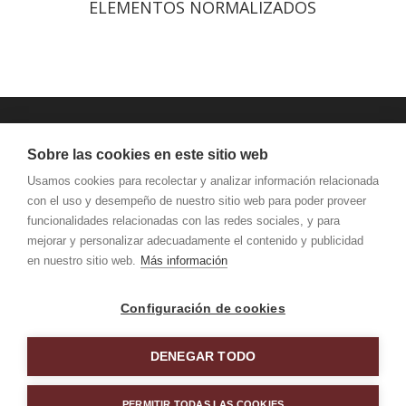
ELEMENTOS NORMALIZADOS
JANSEN MAQUINARIA
Sobre las cookies en este sitio web
AVISO LEGAL Y PRIVACIDAD
Usamos cookies para recolectar y analizar información relacionada
con el uso y desempeño de nuestro sitio web para poder proveer
funcionalidades relacionadas con las redes sociales, y para
mejorar y personalizar adecuadamente el contenido y publicidad
en nuestro sitio web.
Más información
Configuración de cookies
DENEGAR TODO
KATEA Nº 5 BEASAIN 20200 GIPUZKOA TFNO: 943 88
PERMITIR TODAS LAS COOKIES