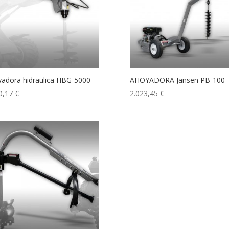
adora hidraulica HBG-5000
AHOYADORA Jansen PB-100
0,17
€
2.023,45
€