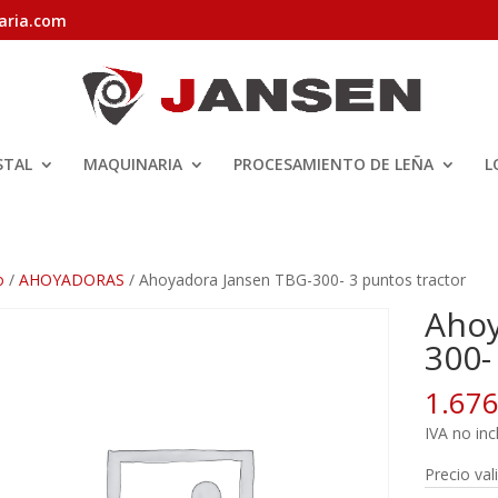
aria.com
STAL
MAQUINARIA
PROCESAMIENTO DE LEÑA
L
o
/
AHOYADORAS
/ Ahoyadora Jansen TBG-300- 3 puntos tractor
Ahoy
300-
1.67
IVA no inc
Precio val