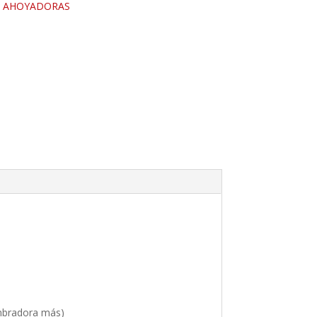
:
AHOYADORAS
embradora más)