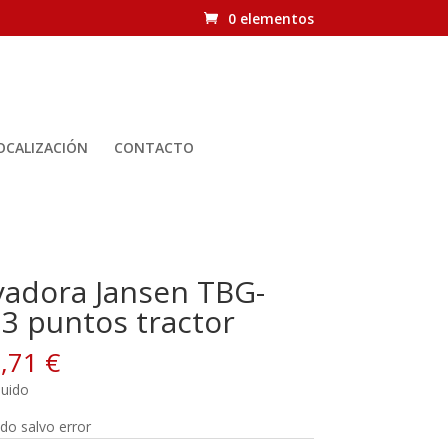
0 elementos
OCALIZACIÓN
CONTACTO
adora Jansen TBG-
 3 puntos tractor
6,71
€
luido
ido salvo error