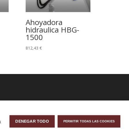
Ahoyadora
hidraulica HBG-
1500
812,43
€
s
DENEGAR TODO
PERMITIR TODAS LAS COOKIES