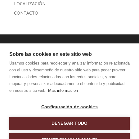
LOCALIZACIÓN
CONTACTO
JANSEN MAQUINARIA
Sobre las cookies en este sitio web
AVISO LEGAL Y PRIVACIDAD
Usamos cookies para recolectar y analizar información relacionada
con el uso y desempeño de nuestro sitio web para poder proveer
funcionalidades relacionadas con las redes sociales, y para
mejorar y personalizar adecuadamente el contenido y publicidad
en nuestro sitio web.
Más información
Configuración de cookies
DENEGAR TODO
KATEA Nº 5 BEASAIN 20200 GIPUZKOA TFNO: 943 88