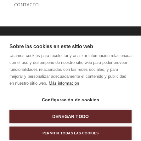
CONTACTO
JANSEN MAQUINARIA
Sobre las cookies en este sitio web
AVISO LEGAL Y PRIVACIDAD
Usamos cookies para recolectar y analizar información relacionada
con el uso y desempeño de nuestro sitio web para poder proveer
funcionalidades relacionadas con las redes sociales, y para
mejorar y personalizar adecuadamente el contenido y publicidad
en nuestro sitio web.
Más información
Configuración de cookies
DENEGAR TODO
KATEA Nº 5 BEASAIN 20200 GIPUZKOA TFNO: 943 88
PERMITIR TODAS LAS COOKIES
21 49